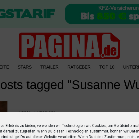
EITE
STARS
TRAILER
RATGEBER
TOP 10
UNTER
posts tagged "Susanne W
TRAILER
7 years ago
Sunset
les Erlebnis zu bieten, verwenden wir Technologien wie Cookies, um Geräteinforma
Hier siehst Du den Sunset Trailer. Der Film
er darauf zuzugreifen. Wenn Du diesen Technologien zustimmst, können wir Daten
r eindeutige IDs auf dieser Website verarbeiten. Wenn Du deine Zustimmung nicht er