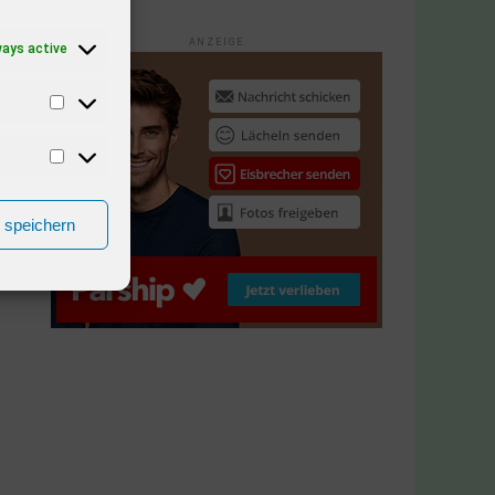
ANZEIGE
ways active
n speichern