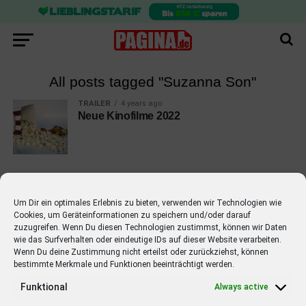
All posts tagged "Suzanna Son"
TRAILER
4 years ago
Neue Kinofilme 2022
Um Dir ein optimales Erlebnis zu bieten, verwenden wir Technologien wie
Cookies, um Geräteinformationen zu speichern und/oder darauf
EMPFOHLEN
zuzugreifen. Wenn Du diesen Technologien zustimmst, können wir Daten
wie das Surfverhalten oder eindeutige IDs auf dieser Website verarbeiten.
STARS
4 years ago
Barbara Schöneberger Moderatorin
Wenn Du deine Zustimmung nicht erteilst oder zurückziehst, können
bestimmte Merkmale und Funktionen beeinträchtigt werden.
von “Verstehen Sie Spaß?”
Funktional
Always active