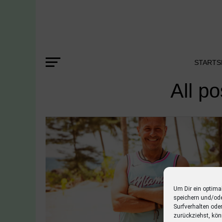
STARTS
All p
Um Dir ein optima
speichern und/od
Surfverhalten ode
zurückziehst, kön