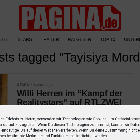
EITE
STARS
TRAILER
RATGEBER
TOP 10
UNTER
osts tagged "Tayisiya Mord
STARS
6 years ago
Willi Herren im “Kampf der
Realitystars” auf RTLZWEI
Die Teilnahme von Schauspieler Willi Herren
les Erlebnis zu bieten, verwenden wir Technologien wie Cookies, um Geräteinforma
an der RTLZWEI Fernsehsendung “Kampf der
er darauf zuzugreifen. Wenn Du diesen Technologien zustimmst, können wir Daten
Realitystars” wurde offiziell bestätigt. Er tritt
r eindeutige IDs auf dieser Website verarbeiten. Wenn Du deine Zustimmung nicht er
neben anderen Promis in der auf Thailand
nen bestimmte Merkmale und Funktionen beeinträchtigt werden.