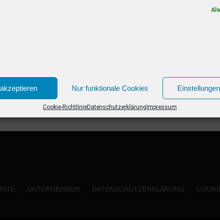
gedrehten...
Al
akzeptieren
Nur funktionale Cookies
Einstellunge
Cookie-Richtlinie
Datenschutzerklärung
Impressum
MATE
UNTERNEHMEN
DATENSCHUTZERKLÄRUNG
COOKIE