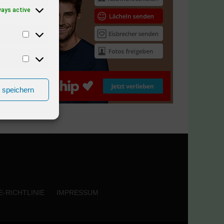
ways active
n speichern
-RICHTLINIE
IMPRESSUM