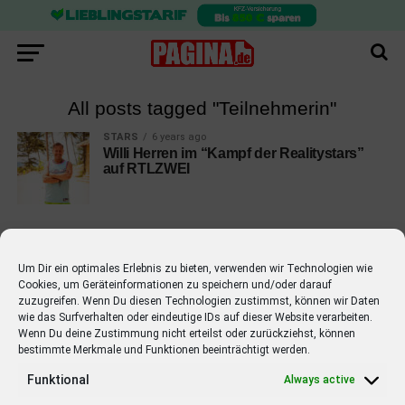
All posts tagged "Teilnehmerin"
STARS
6 years ago
Willi Herren im “Kampf der Realitystars”
auf RTLZWEI
Um Dir ein optimales Erlebnis zu bieten, verwenden wir Technologien wie
Cookies, um Geräteinformationen zu speichern und/oder darauf
EMPFOHLEN
zuzugreifen. Wenn Du diesen Technologien zustimmst, können wir Daten
wie das Surfverhalten oder eindeutige IDs auf dieser Website verarbeiten.
STARS
4 years ago
Barbara Schöneberger Moderatorin
Wenn Du deine Zustimmung nicht erteilst oder zurückziehst, können
bestimmte Merkmale und Funktionen beeinträchtigt werden.
von “Verstehen Sie Spaß?”
Funktional
Always active