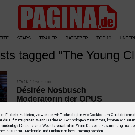
EITE
STARS
TRAILER
RATGEBER
TOP 10
UNTER
osts tagged "The Young C
STARS
4 years ago
Désirée Nosbusch
Moderatorin der OPUS
KLASSIK 2022
les Erlebnis zu bieten, verwenden wir Technologien wie Cookies, um Geräteinforma
Désirée Nosbusch steht auch dieses Jahr
er darauf zuzugreifen. Wenn Du diesen Technologien zustimmst, können wir Daten
erneut als Moderatorin auf der Bühne im
r eindeutige IDs auf dieser Website verarbeiten. Wenn Du deine Zustimmung nicht er
nen bestimmte Merkmale und Funktionen beeinträchtigt werden.
Konzerthaus Berlin am Gendarmenmarkt.