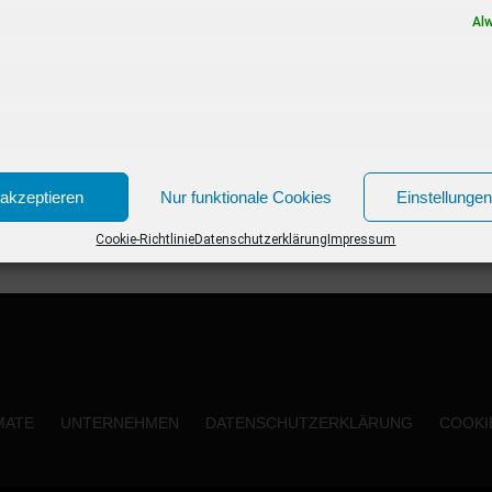
Dort wird der OPUS KLASSIK 2022 verliehen,
Al
die begehrte...
akzeptieren
Nur funktionale Cookies
Einstellunge
Cookie-Richtlinie
Datenschutzerklärung
Impressum
MATE
UNTERNEHMEN
DATENSCHUTZERKLÄRUNG
COOKIE