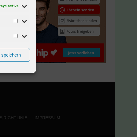
ways active
n speichern
-RICHTLINIE
IMPRESSUM