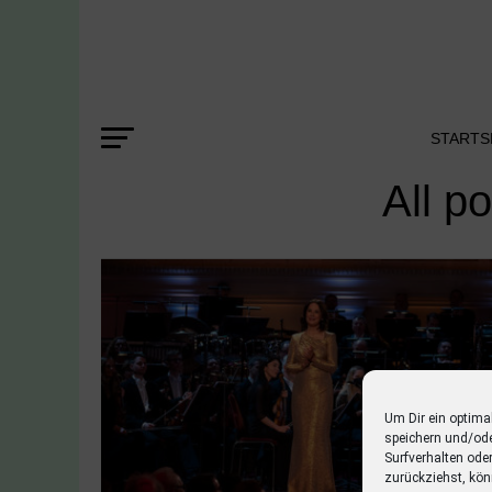
STARTS
All p
Um Dir ein optima
speichern und/od
Surfverhalten ode
zurückziehst, kön