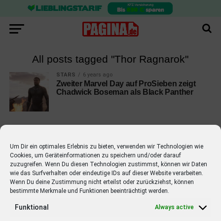
All posts tagged "Thor Ragnarok"
STARS
6 years ago
Zweiter Marvel Day auf ProSieben zeigt
Chadwick Boseman als Black Panther
Um Dir ein optimales Erlebnis zu bieten, verwenden wir Technologien wie
Cookies, um Geräteinformationen zu speichern und/oder darauf
EMPFOHLEN
zuzugreifen. Wenn Du diesen Technologien zustimmst, können wir Daten
wie das Surfverhalten oder eindeutige IDs auf dieser Website verarbeiten.
STARS
4 years ago
Barbara Schöneberger Moderatorin
Wenn Du deine Zustimmung nicht erteilst oder zurückziehst, können
bestimmte Merkmale und Funktionen beeinträchtigt werden.
von “Verstehen Sie Spaß?”
Funktional
Always active