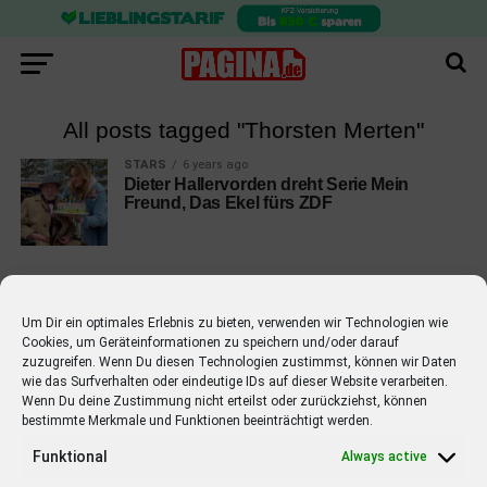
All posts tagged "Thorsten Merten"
STARS
6 years ago
Dieter Hallervorden dreht Serie Mein
Freund, Das Ekel fürs ZDF
Um Dir ein optimales Erlebnis zu bieten, verwenden wir Technologien wie
Cookies, um Geräteinformationen zu speichern und/oder darauf
EMPFOHLEN
zuzugreifen. Wenn Du diesen Technologien zustimmst, können wir Daten
wie das Surfverhalten oder eindeutige IDs auf dieser Website verarbeiten.
STARS
4 years ago
Barbara Schöneberger Moderatorin
Wenn Du deine Zustimmung nicht erteilst oder zurückziehst, können
bestimmte Merkmale und Funktionen beeinträchtigt werden.
von “Verstehen Sie Spaß?”
Funktional
Always active