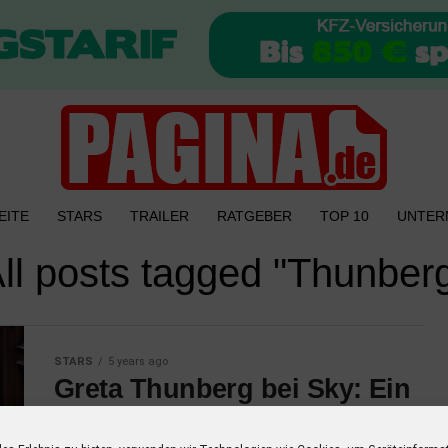
EITE
STARS
TRAILER
RATGEBER
TOP 10
UNTER
ll posts tagged "Thunber
STARS
5 years ago
Greta Thunberg bei Sky: Ein
Jahr, um die Welt zu
verändern