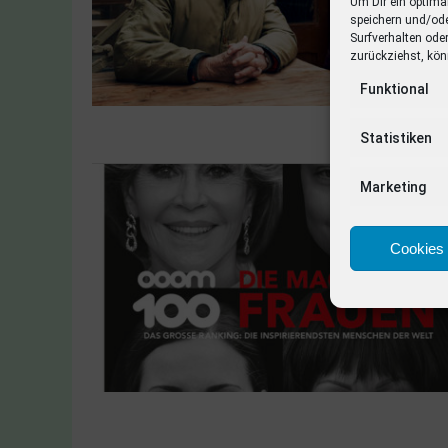
Um Dir ein optima
speichern und/od
Surfverhalten ode
zurückziehst, kön
Funktional
Statistiken
Marketing
Cookies 