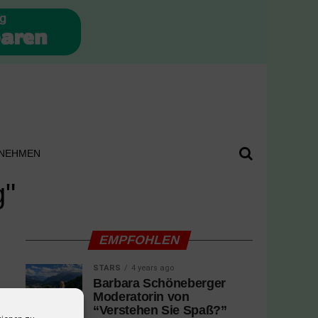
NEHMEN
g"
EMPFOHLEN
STARS
4 years ago
Barbara Schöneberger
Moderatorin von
“Verstehen Sie Spaß?”