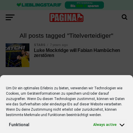
All posts tagged "Titelverteidiger"
STARS
7 years ago
Luke Mockridge will Fabian Hambüchen
zerstören
Um Dir ein optimales Erlebnis zu bieten, verwenden wir Technologien wie
Cookies, um Geräteinformationen zu speichern und/oder darauf
EMPFOHLEN
zuzugreifen. Wenn Du diesen Technologien zustimmst, können wir Daten
wie das Surfverhalten oder eindeutige IDs auf dieser Website verarbeiten.
STARS
4 years ago
Barbara Schöneberger Moderatorin
Wenn Du deine Zustimmung nicht erteilst oder zurückziehst, können
bestimmte Merkmale und Funktionen beeinträchtigt werden.
von “Verstehen Sie Spaß?”
Funktional
Always active