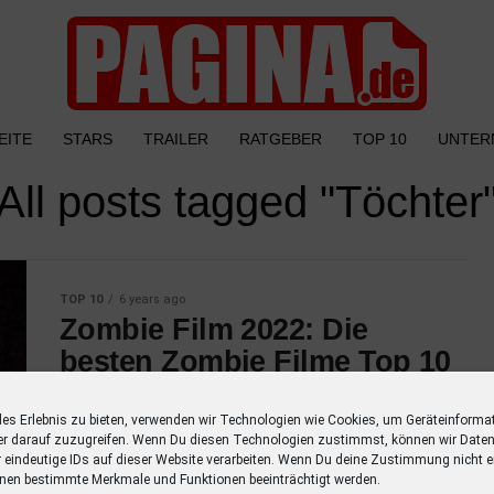
EITE
STARS
TRAILER
RATGEBER
TOP 10
UNTER
All posts tagged "Töchter
TOP 10
6 years ago
Zombie Film 2022: Die
besten Zombie Filme Top 10
Entdecke Deinen lieblings Zombie Film 2022
les Erlebnis zu bieten, verwenden wir Technologien wie Cookies, um Geräteinforma
in unserer TOP 10. Diese Auswahl hat es in
er darauf zuzugreifen. Wenn Du diesen Technologien zustimmst, können wir Daten
sich und zeigt Dir die besten Zombie Filme
r eindeutige IDs auf dieser Website verarbeiten. Wenn Du deine Zustimmung nicht er
aller Zeiten. 1....
nen bestimmte Merkmale und Funktionen beeinträchtigt werden.