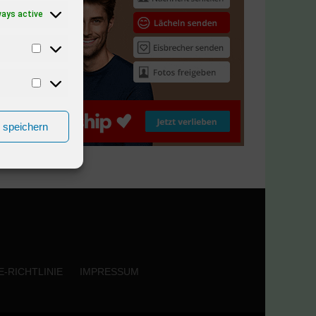
ways active
n speichern
-RICHTLINIE
IMPRESSUM