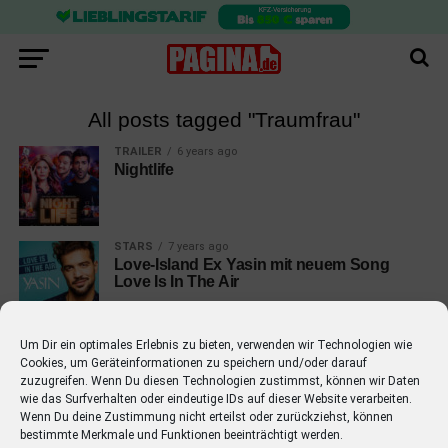
All posts tagged "Traumfrau"
TRAILER
6 years ago
Nightlife
STARS
7 years ago
Love-Island Ex Yasin mit neuem Song
Love Is In The Air
Um Dir ein optimales Erlebnis zu bieten, verwenden wir Technologien wie
Cookies, um Geräteinformationen zu speichern und/oder darauf
zuzugreifen. Wenn Du diesen Technologien zustimmst, können wir Daten
wie das Surfverhalten oder eindeutige IDs auf dieser Website verarbeiten.
EMPFOHLEN
Wenn Du deine Zustimmung nicht erteilst oder zurückziehst, können
bestimmte Merkmale und Funktionen beeinträchtigt werden.