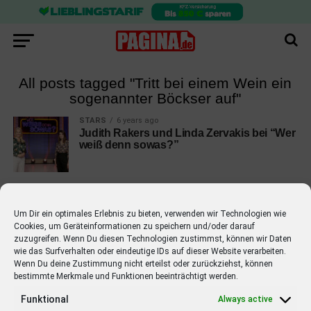
All posts tagged "Tritt bei einem Wein ein
sogenannter Böckser auf"
STARS
6 years ago
Judith Rakers und Linda Zervakis bei “Wer
weiß denn sowas?”
Um Dir ein optimales Erlebnis zu bieten, verwenden wir Technologien wie
Cookies, um Geräteinformationen zu speichern und/oder darauf
EMPFOHLEN
zuzugreifen. Wenn Du diesen Technologien zustimmst, können wir Daten
wie das Surfverhalten oder eindeutige IDs auf dieser Website verarbeiten.
STARS
4 years ago
Wenn Du deine Zustimmung nicht erteilst oder zurückziehst, können
Barbara Schöneberger Moderatorin
bestimmte Merkmale und Funktionen beeinträchtigt werden.
von “Verstehen Sie Spaß?”
Funktional
Always active