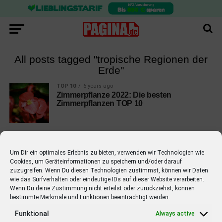
All posts tagged "tropische Regionen der
Erde"
TOP 10
6 years ago
Zimmerpflanze 2022: Die besten
Zimmerpflanzen TOP 10
Um Dir ein optimales Erlebnis zu bieten, verwenden wir Technologien wie
Cookies, um Geräteinformationen zu speichern und/oder darauf
EMPFOHLEN
zuzugreifen. Wenn Du diesen Technologien zustimmst, können wir Daten
wie das Surfverhalten oder eindeutige IDs auf dieser Website verarbeiten.
STARS
4 years ago
Wenn Du deine Zustimmung nicht erteilst oder zurückziehst, können
Barbara Schöneberger Moderatorin
bestimmte Merkmale und Funktionen beeinträchtigt werden.
von “Verstehen Sie Spaß?”
Funktional
Always active