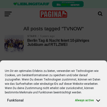
All posts tagged "TVNOW"
STARS
5 years ago
Berlin Tag & Nacht feiert 10-jähriges
Jubiläum auf RTLZWEI
Um Dir ein optimales Erlebnis zu bieten, verwenden wir Technologien wie
Cookies, um Geräteinformationen zu speichern und/oder darauf
EMPFOHLEN
zuzugreifen. Wenn Du diesen Technologien zustimmst, können wir Daten
wie das Surfverhalten oder eindeutige IDs auf dieser Website verarbeiten.
STARS
4 years ago
Barbara Schöneberger Moderatorin
Wenn Du deine Zustimmung nicht erteilst oder zurückziehst, können
bestimmte Merkmale und Funktionen beeinträchtigt werden.
von “Verstehen Sie Spaß?”
Funktional
Always active