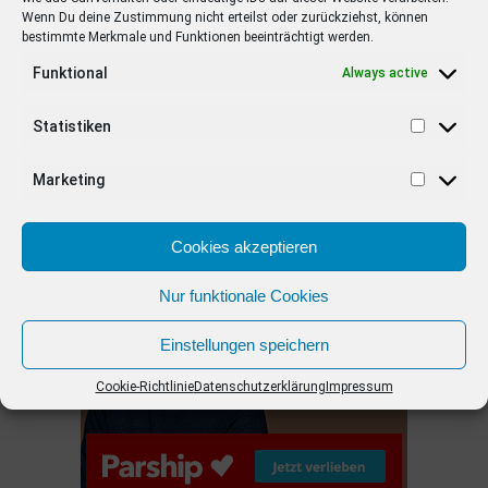
Wenn Du deine Zustimmung nicht erteilst oder zurückziehst, können
bestimmte Merkmale und Funktionen beeinträchtigt werden.
EMPFOHLEN
Funktional
Always active
STARS
4 years ago
Barbara Schöneberger Moderatorin
Statistiken
von “Verstehen Sie Spaß?”
Marketing
ANZEIGE
Cookies akzeptieren
Nur funktionale Cookies
Einstellungen speichern
Cookie-Richtlinie
Datenschutzerklärung
Impressum