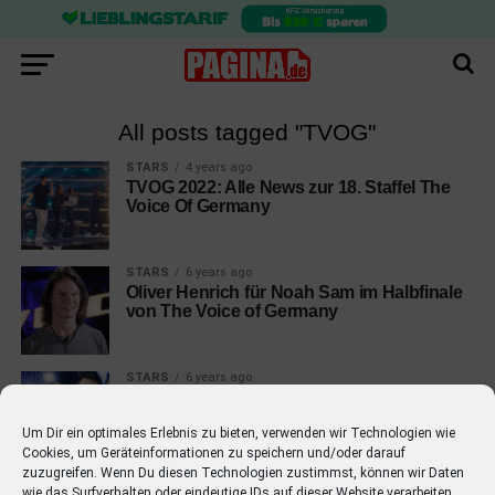
All posts tagged "TVOG"
STARS
4 years ago
TVOG 2022: Alle News zur 18. Staffel The
Voice Of Germany
STARS
6 years ago
Oliver Henrich für Noah Sam im Halbfinale
von The Voice of Germany
STARS
6 years ago
David Guetta wird Gast-Coach bei The
Voice of Germany
Um Dir ein optimales Erlebnis zu bieten, verwenden wir Technologien wie
Cookies, um Geräteinformationen zu speichern und/oder darauf
zuzugreifen. Wenn Du diesen Technologien zustimmst, können wir Daten
wie das Surfverhalten oder eindeutige IDs auf dieser Website verarbeiten.