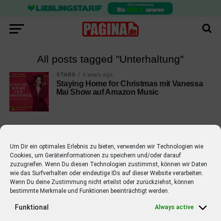
All posts tagged "Unterhaltung"
STARS
6 years ago
Staying Home for Christmas mit Vanessa
Mai Show auf Amazon Music
Um Dir ein optimales Erlebnis zu bieten, verwenden wir Technologien wie
Cookies, um Geräteinformationen zu speichern und/oder darauf
EMPFOHLEN
zuzugreifen. Wenn Du diesen Technologien zustimmst, können wir Daten
wie das Surfverhalten oder eindeutige IDs auf dieser Website verarbeiten.
STARS
4 years ago
Barbara Schöneberger Moderatorin
Wenn Du deine Zustimmung nicht erteilst oder zurückziehst, können
bestimmte Merkmale und Funktionen beeinträchtigt werden.
von “Verstehen Sie Spaß?”
Funktional
Always active