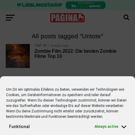
All posts tagged "Untote"
TOP 10
6 years ago
Zombie Film 2022: Die besten Zombie
Filme Top 10
Um Dir ein optimales Erlebnis zu bieten, verwenden wir Technologien wie
Cookies, um Geräteinformationen zu speichern und/oder darauf
EMPFOHLEN
zuzugreifen. Wenn Du diesen Technologien zustimmst, können wir Daten
wie das Surfverhalten oder eindeutige IDs auf dieser Website verarbeiten.
STARS
4 years ago
Barbara Schöneberger Moderatorin
Wenn Du deine Zustimmung nicht erteilst oder zurückziehst, können
bestimmte Merkmale und Funktionen beeinträchtigt werden.
von “Verstehen Sie Spaß?”
Funktional
Always active