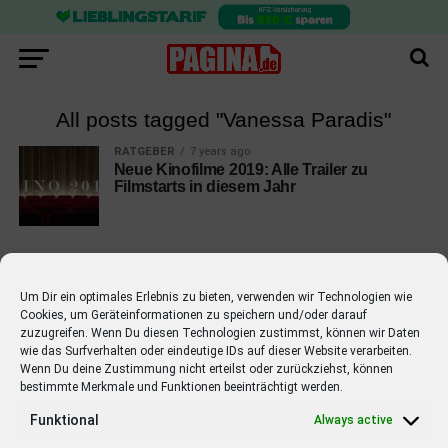
All posts tagged "Vanessa Paradis"
RATGEBER
7 years ago
Neue Kinofilme 2019: Alle Trailer zu
Filmstarts in diesem Jahr
Um Dir ein optimales Erlebnis zu bieten, verwenden wir Technologien wie
Cookies, um Geräteinformationen zu speichern und/oder darauf
EMPFOHLEN
zuzugreifen. Wenn Du diesen Technologien zustimmst, können wir Daten
wie das Surfverhalten oder eindeutige IDs auf dieser Website verarbeiten.
STARS
4 years ago
Barbara Schöneberger Moderatorin
Wenn Du deine Zustimmung nicht erteilst oder zurückziehst, können
bestimmte Merkmale und Funktionen beeinträchtigt werden.
von “Verstehen Sie Spaß?”
Funktional
Always active