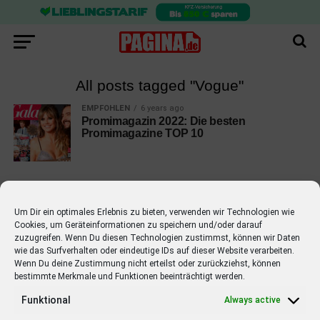
All posts tagged "Vogue"
EMPFOHLEN
6 years ago
Promimagazin 2022: Die besten
Promimagazine TOP 10
Um Dir ein optimales Erlebnis zu bieten, verwenden wir Technologien wie
Cookies, um Geräteinformationen zu speichern und/oder darauf
EMPFOHLEN
zuzugreifen. Wenn Du diesen Technologien zustimmst, können wir Daten
wie das Surfverhalten oder eindeutige IDs auf dieser Website verarbeiten.
STARS
4 years ago
Barbara Schöneberger Moderatorin
Wenn Du deine Zustimmung nicht erteilst oder zurückziehst, können
bestimmte Merkmale und Funktionen beeinträchtigt werden.
von “Verstehen Sie Spaß?”
Funktional
Always active