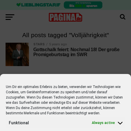
All posts tagged "Volljährigkeit"
STARS
5 years ago
Gottschalk feiert: Nochmal 18! Der große
Promigeburtstag im SWR
Um Dir ein optimales Erlebnis zu bieten, verwenden wir Technologien wie
Cookies, um Geräteinformationen zu speichern und/oder darauf
EMPFOHLEN
zuzugreifen. Wenn Du diesen Technologien zustimmst, können wir Daten
wie das Surfverhalten oder eindeutige IDs auf dieser Website verarbeiten.
STARS
4 years ago
Barbara Schöneberger Moderatorin
Wenn Du deine Zustimmung nicht erteilst oder zurückziehst, können
bestimmte Merkmale und Funktionen beeinträchtigt werden.
von “Verstehen Sie Spaß?”
Funktional
Always active