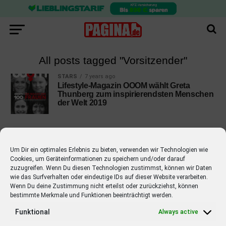
All posts tagged "Vorsitzender"
STARS
7 years ago
Lifestyle-Magazin OOOM wählt Greta
Thunberg zum inspirierendsten Menschen
der Welt 2019
Um Dir ein optimales Erlebnis zu bieten, verwenden wir Technologien wie
Cookies, um Geräteinformationen zu speichern und/oder darauf
EMPFOHLEN
zuzugreifen. Wenn Du diesen Technologien zustimmst, können wir Daten
wie das Surfverhalten oder eindeutige IDs auf dieser Website verarbeiten.
STARS
4 years ago
Barbara Schöneberger Moderatorin
Wenn Du deine Zustimmung nicht erteilst oder zurückziehst, können
bestimmte Merkmale und Funktionen beeinträchtigt werden.
von “Verstehen Sie Spaß?”
Funktional
Always active