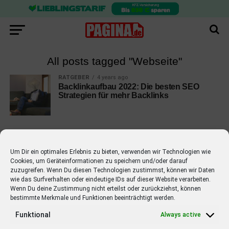
All posts tagged "Webseite"
RATGEBER
4 years ago
Backlinkaufbau 2022: Die besten SEO
Strategien für mehr Backlinks
Um Dir ein optimales Erlebnis zu bieten, verwenden wir Technologien wie
Cookies, um Geräteinformationen zu speichern und/oder darauf
EMPFOHLEN
zuzugreifen. Wenn Du diesen Technologien zustimmst, können wir Daten
wie das Surfverhalten oder eindeutige IDs auf dieser Website verarbeiten.
STARS
4 years ago
Barbara Schöneberger Moderatorin
Wenn Du deine Zustimmung nicht erteilst oder zurückziehst, können
bestimmte Merkmale und Funktionen beeinträchtigt werden.
von “Verstehen Sie Spaß?”
Funktional
Always active