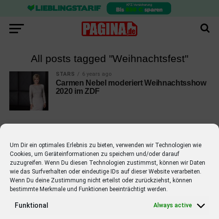
All posts tagged "Weihnachtsfest"
STARS
6 years ago
Carmen Nebel moderiert Weihnachtsshow
2020 im ZDF
Um Dir ein optimales Erlebnis zu bieten, verwenden wir Technologien wie
Cookies, um Geräteinformationen zu speichern und/oder darauf
EMPFOHLEN
zuzugreifen. Wenn Du diesen Technologien zustimmst, können wir Daten
wie das Surfverhalten oder eindeutige IDs auf dieser Website verarbeiten.
STARS
4 years ago
Barbara Schöneberger Moderatorin
Wenn Du deine Zustimmung nicht erteilst oder zurückziehst, können
bestimmte Merkmale und Funktionen beeinträchtigt werden.
von “Verstehen Sie Spaß?”
Funktional
Always active