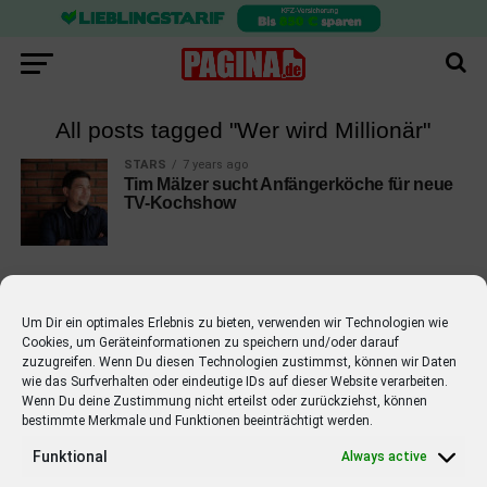
All posts tagged "Wer wird Millionär"
STARS
7 years ago
Tim Mälzer sucht Anfängerköche für neue
TV-Kochshow
Um Dir ein optimales Erlebnis zu bieten, verwenden wir Technologien wie
Cookies, um Geräteinformationen zu speichern und/oder darauf
EMPFOHLEN
zuzugreifen. Wenn Du diesen Technologien zustimmst, können wir Daten
wie das Surfverhalten oder eindeutige IDs auf dieser Website verarbeiten.
STARS
4 years ago
Barbara Schöneberger Moderatorin
Wenn Du deine Zustimmung nicht erteilst oder zurückziehst, können
bestimmte Merkmale und Funktionen beeinträchtigt werden.
von “Verstehen Sie Spaß?”
Funktional
Always active