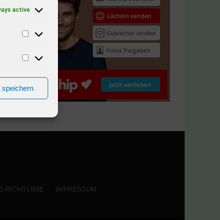
ways active
n speichern
-RICHTLINIE
IMPRESSUM