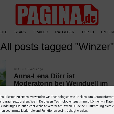
EITE
STARS
TRAILER
RATGEBER
TOP 10
UNTER
All posts tagged "Winzer"
STARS
6 years ago
Anna-Lena Dörr ist
Moderatorin bei Weinduell im
SWR Fernsehen
les Erlebnis zu bieten, verwenden wir Technologien wie Cookies, um Geräteinforma
Moderatorin Anna-Lena Dörr steht für das
er darauf zuzugreifen. Wenn Du diesen Technologien zustimmst, können wir Daten
“Weinduell” live in der Vinothek des Weingut
r eindeutige IDs auf dieser Website verarbeiten. Wenn Du deine Zustimmung nicht er
nen bestimmte Merkmale und Funktionen beeinträchtigt werden.
Hofmann in Appenheim vor der Kamera. Die