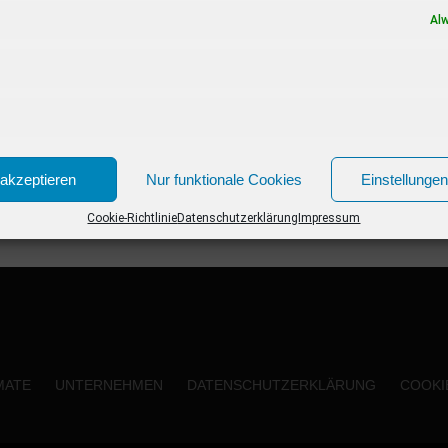
Show rund um den Wein soll...
Al
akzeptieren
Nur funktionale Cookies
Einstellunge
Cookie-Richtlinie
Datenschutzerklärung
Impressum
MATE
UNTERNEHMEN
DATENSCHUTZERKLÄRUNG
COOKIE