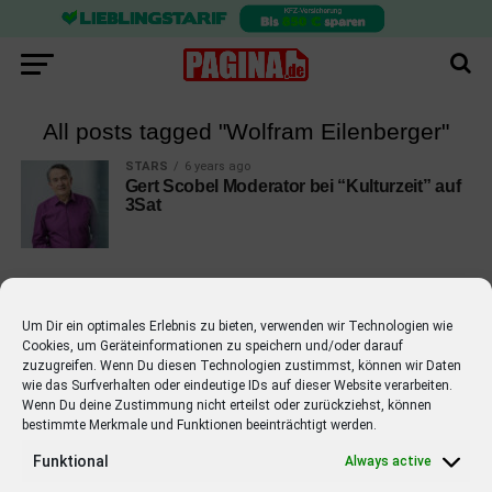
All posts tagged "Wolfram Eilenberger"
STARS
6 years ago
Gert Scobel Moderator bei “Kulturzeit” auf
3Sat
Um Dir ein optimales Erlebnis zu bieten, verwenden wir Technologien wie
Cookies, um Geräteinformationen zu speichern und/oder darauf
EMPFOHLEN
zuzugreifen. Wenn Du diesen Technologien zustimmst, können wir Daten
wie das Surfverhalten oder eindeutige IDs auf dieser Website verarbeiten.
STARS
4 years ago
Barbara Schöneberger Moderatorin
Wenn Du deine Zustimmung nicht erteilst oder zurückziehst, können
bestimmte Merkmale und Funktionen beeinträchtigt werden.
von “Verstehen Sie Spaß?”
Funktional
Always active