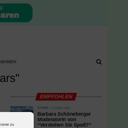
NEHMEN
ars"
EMPFOHLEN
STARS
4 years ago
Barbara Schöneberger
Moderatorin von
“Verstehen Sie Spaß?”
tionen zu