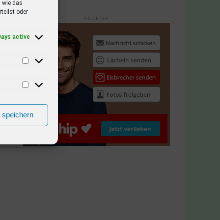
 wie das
teilst oder
ANZEIGE
ways active
n speichern