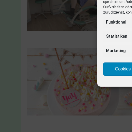
speichern und/od
Surfverhalten ode
zurückziehst, kön
Funktional
Statistiken
Marketing
Cookies 