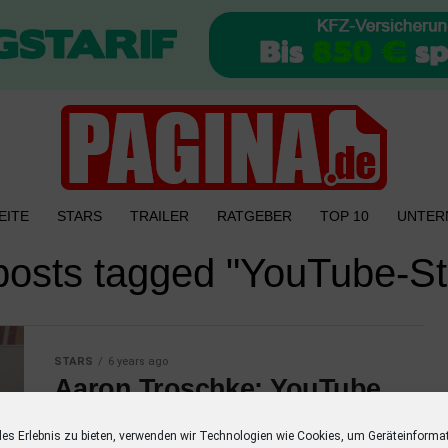
EITE
STARS
TRAILER
RATGEBER
TOP 10
UNTER
 posts tagged "YouTube-St
STARS
6 years ago
Aaron Troschke: YouTube
Star “Hey Aaron!!!” in
les Erlebnis zu bieten, verwenden wir Technologien wie Cookies, um Geräteinforma
“Shame Game” auf Joyn