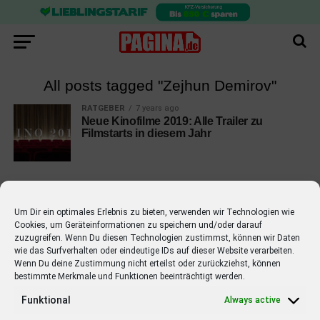
All posts tagged "Zejhun Demirov"
RATGEBER
7 years ago
Neue Kinofilme 2019: Alle Trailer zu
Filmstarts in diesem Jahr
Um Dir ein optimales Erlebnis zu bieten, verwenden wir Technologien wie
Cookies, um Geräteinformationen zu speichern und/oder darauf
EMPFOHLEN
zuzugreifen. Wenn Du diesen Technologien zustimmst, können wir Daten
wie das Surfverhalten oder eindeutige IDs auf dieser Website verarbeiten.
STARS
4 years ago
Barbara Schöneberger Moderatorin
Wenn Du deine Zustimmung nicht erteilst oder zurückziehst, können
bestimmte Merkmale und Funktionen beeinträchtigt werden.
von “Verstehen Sie Spaß?”
Funktional
Always active