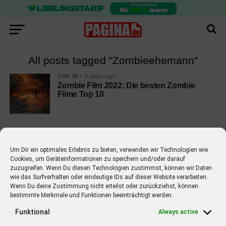
All posts tagged "Zombieehemann"
TOP 10
6 years ago
Zombie Film 2022: Die besten Zombie
Filme Top 10
Um Dir ein optimales Erlebnis zu bieten, verwenden wir Technologien wie
Cookies, um Geräteinformationen zu speichern und/oder darauf
EMPFOHLEN
zuzugreifen. Wenn Du diesen Technologien zustimmst, können wir Daten
wie das Surfverhalten oder eindeutige IDs auf dieser Website verarbeiten.
STARS
4 years ago
Barbara Schöneberger Moderatorin
Wenn Du deine Zustimmung nicht erteilst oder zurückziehst, können
bestimmte Merkmale und Funktionen beeinträchtigt werden.
von “Verstehen Sie Spaß?”
Funktional
Always active