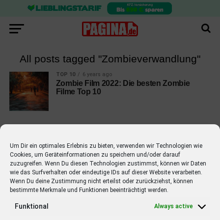
All posts tagged "Zombieverwandlung"
TOP 10
6 years ago
Zombie Film 2022: Die besten Zombie
Filme Top 10
Um Dir ein optimales Erlebnis zu bieten, verwenden wir Technologien wie
Cookies, um Geräteinformationen zu speichern und/oder darauf
EMPFOHLEN
zuzugreifen. Wenn Du diesen Technologien zustimmst, können wir Daten
wie das Surfverhalten oder eindeutige IDs auf dieser Website verarbeiten.
STARS
4 years ago
Barbara Schöneberger Moderatorin
Wenn Du deine Zustimmung nicht erteilst oder zurückziehst, können
bestimmte Merkmale und Funktionen beeinträchtigt werden.
von “Verstehen Sie Spaß?”
Funktional
Always active