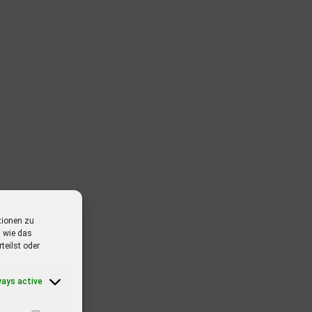
tionen zu
 wie das
teilst oder
ways active