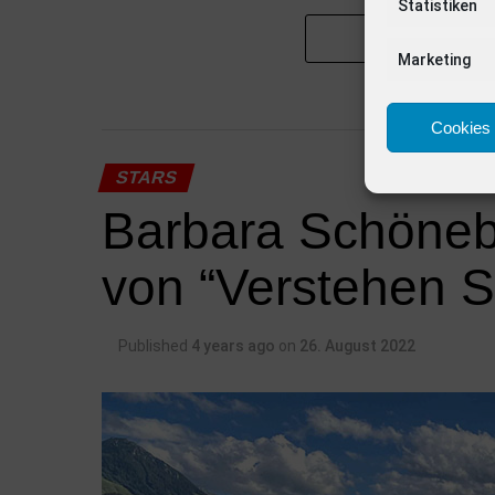
Statistiken
Marketing
Cookies 
STARS
Barbara Schöneb
von “Verstehen 
Published
4 years ago
on
26. August 2022