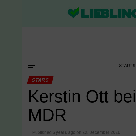
STARTS
STARS
Kerstin Ott bei
MDR
Published
6 years ago
on
22. December 2020