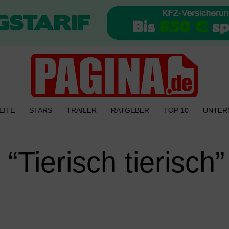
EITE
STARS
TRAILER
RATGEBER
TOP 10
UNTER
 “Tierisch tierisch”