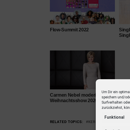
Flow-Summit 2022
Sing
Sing
Um Dir ein optima
Carmen Nebel moderiert
speichern und/od
Weihnachtsshow 2020 im ZDF
Surfverhalten ode
zurückziehst, kön
Funktional
RELATED TOPICS:
KERSTIN OTT
MARIA