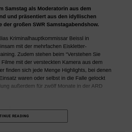
am Samstag als Moderatorin aus dem
d und präsentiert aus den idyllischen
e der großen SWR Samstagabendshow.
 alias Kriminalhauptkommissar Beissl in
insam mit der mehrfachen Eiskletter-
training. Zudem stehen beim “Verstehen Sie
0 Filme mit der versteckten Kamera aus dem
r finden sich jede Menge Highlights, bei denen
nsatz waren oder selbst in die Falle gelockt
lung außerdem für zwölf Monate in der ARD
ß auf
TINUE READING
 Berufs wegen nie verlieren. Doch was er bei
erlebt, lässt dem gestandenen Comedian dann