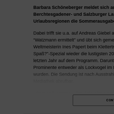
Barbara Schöneberger meldet sich 
Berchtesgadener- und Salzburger Lan
Urlaubsregionen die Sommerausgab
Dabei trifft sie u.a. auf Andreas Giebel
“Watzmann ermittelt” und übt sich geme
Weltmeisterin Ines Papert beim Kletter
Spaß?”-Spezial wieder die lustigsten 2
letzten Jahr auf dem Programm. Darunte
Prominente entweder als Lockvogel im Ei
wurden. Die Sendung ist nach Ausstrah
Mediathek abrufbar.
Chris Tall: Beim Golfen hört der Spa
CON
Seinen Humor darf Chris Tall schon von
einem Charity-Golfturnier in Dresden 