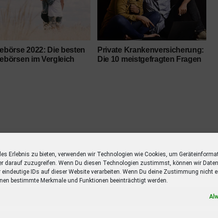
lebörse 2022: Die besten
Private Krankenversicherung:
lebörsen im Vergleich
Die 10 meistgefragten Fragen
les Erlebnis zu bieten, verwenden wir Technologien wie Cookies, um Geräteinforma
er darauf zuzugreifen. Wenn Du diesen Technologien zustimmst, können wir Daten
r eindeutige IDs auf dieser Website verarbeiten. Wenn Du deine Zustimmung nicht er
nen bestimmte Merkmale und Funktionen beeinträchtigt werden.
Al
 SELCHOW
TIERISCH TIERISCH