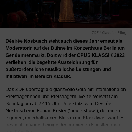
mehr hilft, geht er zum Gegenangriff über.
Oliver Pochers schlimmster Influencer-Albtraum wird
wahr
ZDF / Claudius Pflug
Oliver Pocher und seine Frau Amira sind bei deren Bruder
Désirée Nosbusch steht auch dieses Jahr erneut als
Ibrahim und dessen angeblich neuer Freundin Maria zum
Moderatorin auf der Bühne im Konzerthaus Berlin am
gemütlichen Beisammensein eingeladen. Das Treffen
Gendarmenmarkt. Dort wird der OPUS KLASSIK 2022
steht allerdings von Anfang an unter keinem guten Stern.
verliehen, die begehrte Auszeichnung für
Der Grund: Maria ist Influencerin und für die Likes ihrer
außerordentliche musikalische Leistungen und
Follower zu so ziemlich allem bereit, was Oliver Pocher
Initiativen im Bereich Klassik.
hasst – von gefakten Filterfotos bis zu fragwürdigen
Werbedeals. Dem Moderator fällt es sichtlich schwer,
Das ZDF überträgt die glanzvolle Gala mit internationalen
seine Abneigung zu verbergen. Doch für seinen
Preisträgerinnen und Preisträgern live-zeitversetzt am
Schwager ist Maria offenbar die Traumfrau schlechthin
Sonntag um ab 22.15 Uhr. Unterstützt wird Désirée
und auf dem besten Weg, Teil der Familie zu werden…
Nosbusch von Fabian Köster (“heute-show”), der einen
eigenen, unterhaltsamen Blick in die Klassikwelt wagt. Er
Abgefahren! Horst Lichter durchleidet Oldtimer-
besucht im Vorfeld einige der prämierten Künstlerinnen
Albtraum
und Künstler.