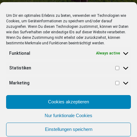
Um Dir ein optimales Erlebnis zu bieten, verwenden wir Technologien wie
Cookies, um Geräteinformationen zu speichern und/oder darauf
SWR / Kimmig Entertainment
zuzugreifen. Wenn Du diesen Technologien zustimmst, können wir Daten
Barbara Schöneberger meldet sich am Samstag als
wie das Surfverhalten oder eindeutige IDs auf dieser Website verarbeiten.
Wenn Du deine Zustimmung nicht erteilst oder zurückziehst, können
Moderatorin aus dem Berchtesgadener- und
bestimmte Merkmale und Funktionen beeinträchtigt werden.
Salzburger Land und präsentiert aus den idyllischen
Urlaubsregionen die Sommerausgabe der großen
Funktional
Always active
SWR Samstagabendshow.
Statistiken
Dabei trifft sie u.a. auf Andreas Giebel alias
Kriminalhauptkommissar Beissl in “Watzmann ermittelt”
Marketing
und übt sich gemeinsam mit der mehrfachen Eiskletter-
Weltmeisterin Ines Papert beim Klettertraining. Zudem
Cookies akzeptieren
stehen beim “Verstehen Sie Spaß?”-Spezial wieder die
lustigsten 20 Filme mit der versteckten Kamera aus dem
Nur funktionale Cookies
letzten Jahr auf dem Programm. Darunter finden sich jede
Menge Highlights, bei denen Prominente entweder als
Einstellungen speichern
Lockvogel im Einsatz waren oder selbst in die Falle