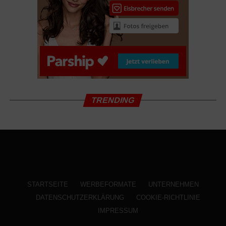
Sendetermin
Samstag, 27. August um 20:15 Uhr im Ersten und ORF
TRENDING
STARTSEITE
WERBEFORMATE
UNTERNEHMEN
DATENSCHUTZERKLÄRUNG
COOKIE-RICHTLINIE
IMPRESSUM