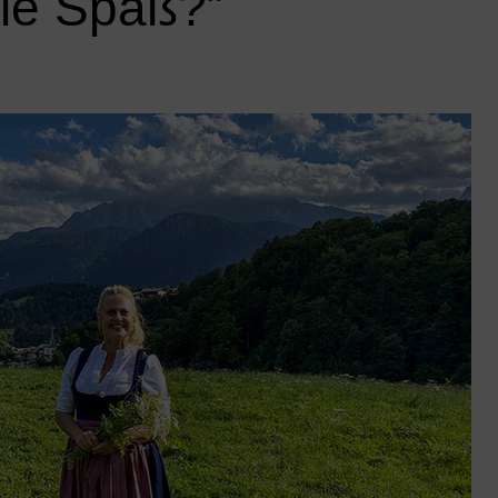
Sie Spaß?”