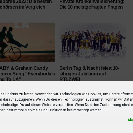
lebörse 2022: Die besten
Private Krankenversicherung:
lebörsen im Vergleich
Die 10 meistgefragten Fragen
ABY & Graham Candy
Berlin Tag & Nacht feiert 10-
neuem Song “Everybody’s
jähriges Jubiläum auf
ng To LA”
RTLZWEI
les Erlebnis zu bieten, verwenden wir Technologien wie Cookies, um Geräteinforma
er darauf zuzugreifen. Wenn Du diesen Technologien zustimmst, können wir Daten
r eindeutige IDs auf dieser Website verarbeiten. Wenn Du deine Zustimmung nicht er
nen bestimmte Merkmale und Funktionen beeinträchtigt werden.
Al