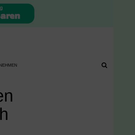
NEHMEN
en
ch