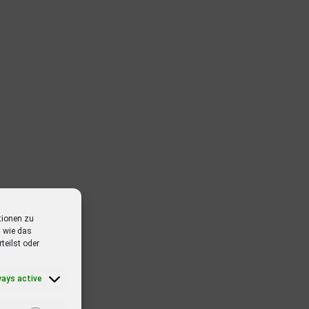
tionen zu
 wie das
teilst oder
ways active