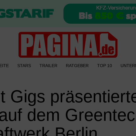
EITE
STARS
TRAILER
RATGEBER
TOP 10
UNTER
t Gigs präsentiert
 auf dem Greente
aftwerk Berlin