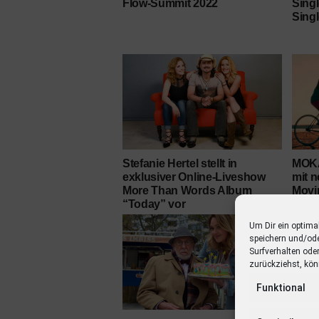
Flow-Summit 2022
Sing
Sing
Stefanie Hertel stellt in
MOK
exklusiver Online-Liveshow
mit 
More Than Words Album
Movi
“Today” vor
Um Dir ein optima
speichern und/od
Surfverhalten ode
zurückziehst, kön
Funktional