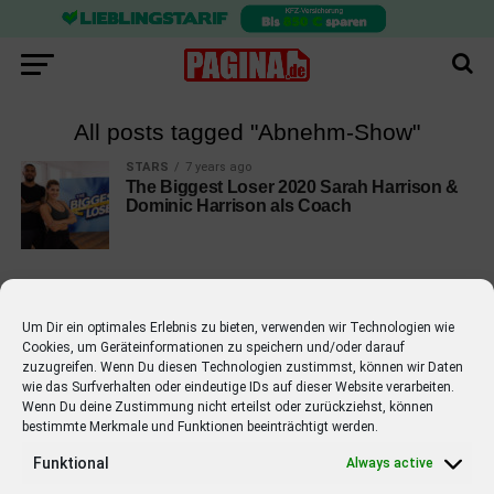
All posts tagged "Abnehm-Show"
STARS
7 years ago
The Biggest Loser 2020 Sarah Harrison &
Dominic Harrison als Coach
Um Dir ein optimales Erlebnis zu bieten, verwenden wir Technologien wie
Cookies, um Geräteinformationen zu speichern und/oder darauf
EMPFOHLEN
zuzugreifen. Wenn Du diesen Technologien zustimmst, können wir Daten
wie das Surfverhalten oder eindeutige IDs auf dieser Website verarbeiten.
STARS
4 years ago
Barbara Schöneberger Moderatorin
Wenn Du deine Zustimmung nicht erteilst oder zurückziehst, können
bestimmte Merkmale und Funktionen beeinträchtigt werden.
von “Verstehen Sie Spaß?”
Funktional
Always active