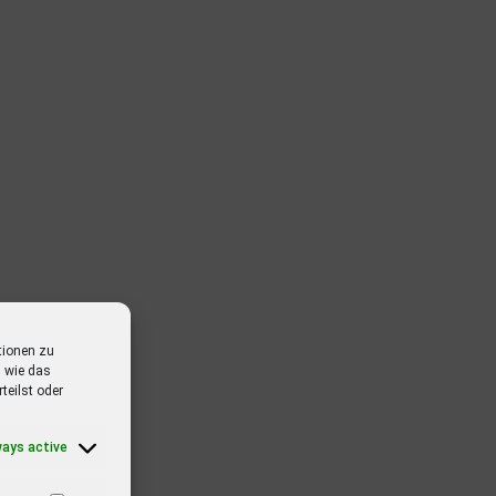
tionen zu
 wie das
teilst oder
ways active