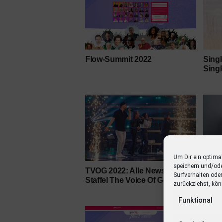
Flow-Summit 2022
Sing
Sing
Um Dir ein optima
speichern und/od
TVOG 2022: Alle News zur 18.
Stefa
Surfverhalten ode
Staffel The Voice Of Germany
exkl
zurückziehst, kön
More
“Tod
Funktional