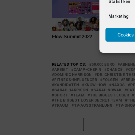
Statistiken
Marketing
Cookies 
Flow-Summit 2022
Dani
Show
RELATED TOPICS:
50.000 EURO
ABNEH
ARBEIT
CAMP-CHEFIN
CHANCE
CO
DOMINIC HARRISON
DR. CHRISTINE THE
FITNESS-INFLUENCER
FOLGEN
FREU
KANDIDATEN
KNOW-HOW
NAXOS
P
SARAH HARRISON
SARAH NOWAK
SAT
SPORT
TEAM
THE BIGGEST LOSER
THE BIGGEST LOSER SECRET TEAM
THE
TRAUM
TV-AUSSTRAHLUNG
TV-SHO