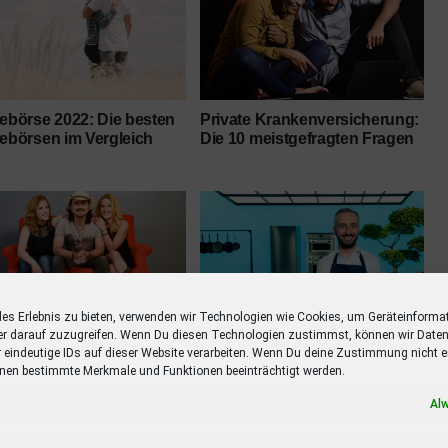
lebörse 2022: Die besten
Private Krankenversicherung:
lebörsen im Vergleich
Die 10 meistgefragten Fragen
les Erlebnis zu bieten, verwenden wir Technologien wie Cookies, um Geräteinforma
er darauf zuzugreifen. Wenn Du diesen Technologien zustimmst, können wir Daten
nie Hertel stellt in
Jan Böhmermann Kochshow
r eindeutige IDs auf dieser Website verarbeiten. Wenn Du deine Zustimmung nicht er
usiver Online-Liveshow
“Böhmi brutzelt” mit Promis in
nen bestimmte Merkmale und Funktionen beeinträchtigt werden.
 Than Words Album
ZDFneo
ay” vor
Al