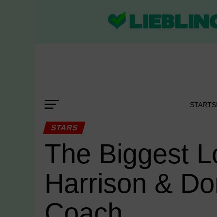
STARTS
STARS
The Biggest L
Harrison & Do
Coach