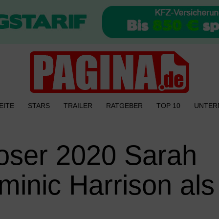
EITE
STARS
TRAILER
RATGEBER
TOP 10
UNTER
oser 2020 Sarah
minic Harrison als