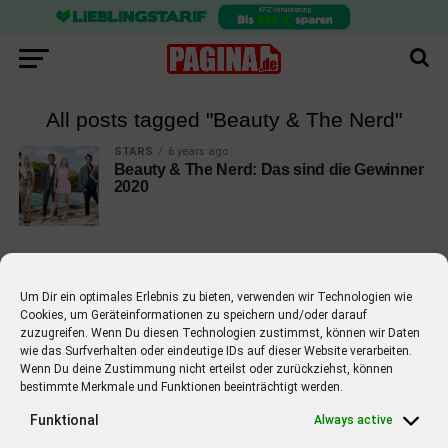
All posts tagged "Beauty & The Nerd"
STARS
6 years ago
Beauty & The Nerd: Das sind die Gewinner
2020
Um Dir ein optimales Erlebnis zu bieten, verwenden wir Technologien wie
Cookies, um Geräteinformationen zu speichern und/oder darauf
EMPFOHLEN
zuzugreifen. Wenn Du diesen Technologien zustimmst, können wir Daten
wie das Surfverhalten oder eindeutige IDs auf dieser Website verarbeiten.
STARS
4 years ago
Barbara Schöneberger Moderatorin
Wenn Du deine Zustimmung nicht erteilst oder zurückziehst, können
bestimmte Merkmale und Funktionen beeinträchtigt werden.
von “Verstehen Sie Spaß?”
Funktional
Always active