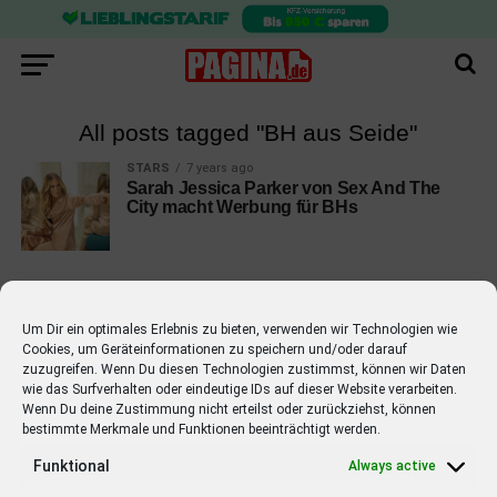
All posts tagged "BH aus Seide"
STARS
7 years ago
Sarah Jessica Parker von Sex And The
City macht Werbung für BHs
Um Dir ein optimales Erlebnis zu bieten, verwenden wir Technologien wie
Cookies, um Geräteinformationen zu speichern und/oder darauf
EMPFOHLEN
zuzugreifen. Wenn Du diesen Technologien zustimmst, können wir Daten
wie das Surfverhalten oder eindeutige IDs auf dieser Website verarbeiten.
STARS
4 years ago
Barbara Schöneberger Moderatorin
Wenn Du deine Zustimmung nicht erteilst oder zurückziehst, können
bestimmte Merkmale und Funktionen beeinträchtigt werden.
von “Verstehen Sie Spaß?”
Funktional
Always active