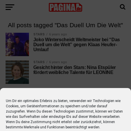
All posts tagged "Das Duell Um Die Welt"
STARS
6 years ago
Joko Winterscheidt Weltmeister bei “Das
Duell um die Welt” gegen Klaas Heufer-
Umlauf
STARS
6 years ago
Gesicht hinter den Stars: Nina Etspüler
fördert weibliche Talente für LEONINE
Um Dir ein optimales Erlebnis zu bieten, verwenden wir Technologien wie
Cookies, um Geräteinformationen zu speichern und/oder darauf
EMPFOHLEN
zuzugreifen. Wenn Du diesen Technologien zustimmst, können wir Daten
wie das Surfverhalten oder eindeutige IDs auf dieser Website verarbeiten.
STARS
4 years ago
Wenn Du deine Zustimmung nicht erteilst oder zurückziehst, können
Barbara Schöneberger Moderatorin
bestimmte Merkmale und Funktionen beeinträchtigt werden.