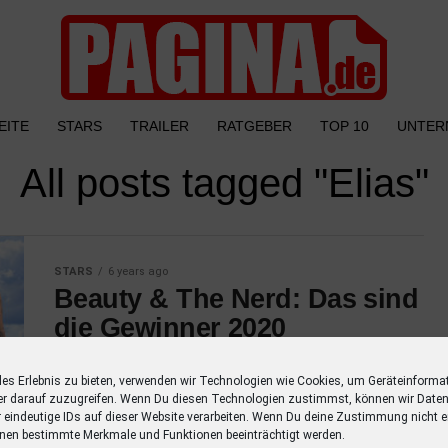
EITE
STARS
TRAILER
RATGEBER
TOP 10
UNTER
All posts tagged "Elias"
STARS
6 years ago
Beauty & The Nerd: Das sind
die Gewinner 2020
Das Finale Auf Ibiza konnten nach fünf
les Erlebnis zu bieten, verwenden wir Technologien wie Cookies, um Geräteinforma
Wochen Partnerschaftslehrgang Kim und Illya
er darauf zuzugreifen. Wenn Du diesen Technologien zustimmst, können wir Daten
für sich entscheiden. Sie sind die Gewinner
r eindeutige IDs auf dieser Website verarbeiten. Wenn Du deine Zustimmung nicht er
von Beauty & The Nerd 2020. In...
nen bestimmte Merkmale und Funktionen beeinträchtigt werden.