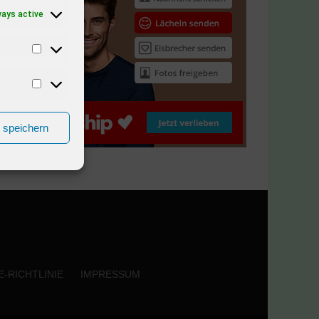
ways active
n speichern
-RICHTLINIE
IMPRESSUM