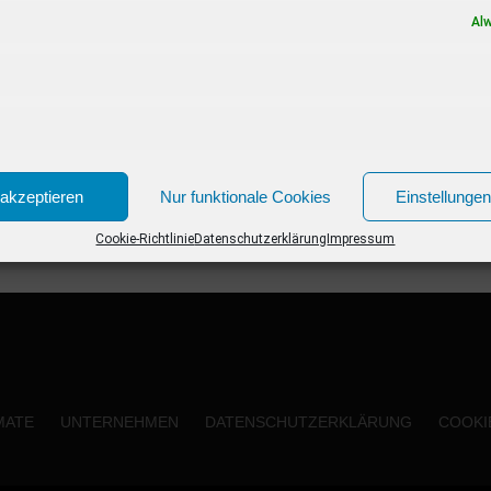
viele Zuschauer sind besonders kritisch. Zur
Al
Story: Die...
akzeptieren
Nur funktionale Cookies
Einstellunge
Cookie-Richtlinie
Datenschutzerklärung
Impressum
MATE
UNTERNEHMEN
DATENSCHUTZERKLÄRUNG
COOKIE