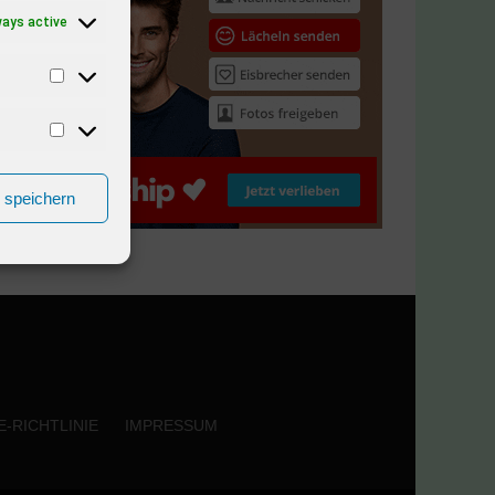
ways active
n speichern
-RICHTLINIE
IMPRESSUM