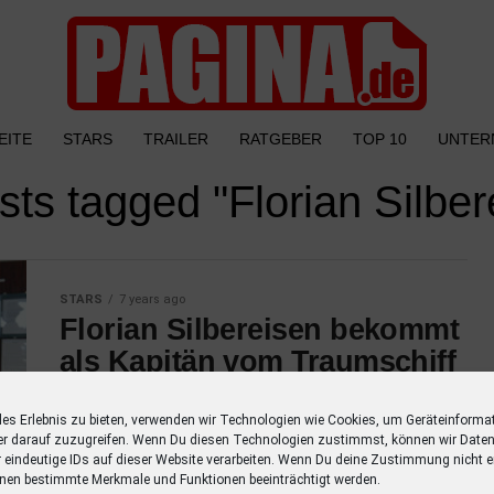
EITE
STARS
TRAILER
RATGEBER
TOP 10
UNTER
osts tagged "Florian Silber
STARS
7 years ago
Florian Silbereisen bekommt
als Kapitän vom Traumschiff
viel Kritik
les Erlebnis zu bieten, verwenden wir Technologien wie Cookies, um Geräteinforma
Nicht nur in der Story der neuen Traumschiff
er darauf zuzugreifen. Wenn Du diesen Technologien zustimmst, können wir Daten
Staffel bekommt Florian Silbereisen als
r eindeutige IDs auf dieser Website verarbeiten. Wenn Du deine Zustimmung nicht er
nen bestimmte Merkmale und Funktionen beeinträchtigt werden.
Kapitän Maximilian Parger Gegenwind. Auch