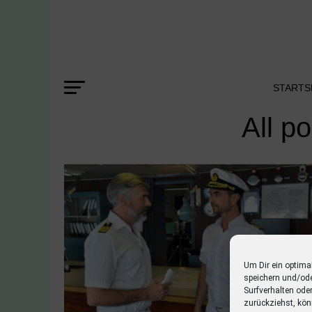
STARTS
All p
Um Dir ein optima
speichern und/od
Surfverhalten ode
zurückziehst, kön