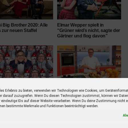
 Big Brother 2020: Alle
Elmar Wepper spielt in
zur neuen Staffel
“Grüner wird’s nicht, sagte der
Gärtner und flog davon”
n moderiert Quiz-Show
Mario Kotaska neuer
les Erlebnis zu bieten, verwenden wir Technologien wie Cookies, um Geräteinforma
gegen Einen auf
Fernsehkoch bei Volle Kanne
er darauf zuzugreifen. Wenn Du diesen Technologien zustimmst, können wir Daten
ieben
im ZDF
r eindeutige IDs auf dieser Website verarbeiten. Wenn Du deine Zustimmung nicht er
nen bestimmte Merkmale und Funktionen beeinträchtigt werden.
ANIEL MORGENROTH
DAS TRAUMSCHIFF 2020 IM ZDF
Al
NWIND
GRIMM
KAPITÄN
KAPITÄN DES TRAUMSCHIFFS
MANN
MAXIMILIAN PARGER
PARGER
REEDEREI
REISE