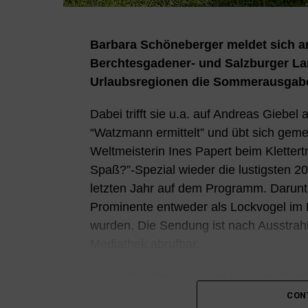
Barbara Schöneberger meldet sich 
Berchtesgadener- und Salzburger Lan
Urlaubsregionen die Sommerausgab
Dabei trifft sie u.a. auf Andreas Giebel
“Watzmann ermittelt” und übt sich geme
Weltmeisterin Ines Papert beim Kletter
Spaß?”-Spezial wieder die lustigsten 2
letzten Jahr auf dem Programm. Darunte
Prominente entweder als Lockvogel im Ei
wurden. Die Sendung ist nach Ausstrah
Mediathek abrufbar.
Chris Tall: Beim Golfen hört der Spa
CON