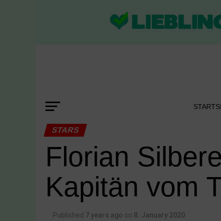
STARTS
STARS
Florian Silbe
Kapitän vom Tr
Published
7 years ago
on
8. January 2020