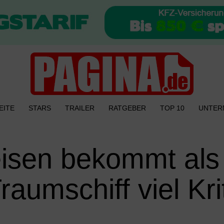
EITE
STARS
TRAILER
RATGEBER
TOP 10
UNTER
reisen bekommt als
aumschiff viel Kri