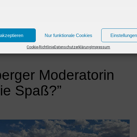
ÄN
STAFFEL
STORY
TRAUMSCHIFF
ZUSCHAUER
CLICK TO COMMENT
akzeptieren
Nur funktionale Cookies
Einstellunge
Cookie-Richtlinie
Datenschutzerklärung
Impressum
erger Moderatorin
Sie Spaß?”