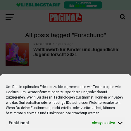
All posts tagged "Forschung"
RATGEBER
6 years ago
Wettbewerb für Kinder und Jugendliche:
Jugend forscht 2021
Um Dir ein optimales Erlebnis zu bieten, verwenden wir Technologien wie
Cookies, um Geräteinformationen zu speichern und/oder darauf
EMPFOHLEN
zuzugreifen. Wenn Du diesen Technologien zustimmst, können wir Daten
wie das Surfverhalten oder eindeutige IDs auf dieser Website verarbeiten.
STARS
4 years ago
Barbara Schöneberger Moderatorin
Wenn Du deine Zustimmung nicht erteilst oder zurückziehst, können
bestimmte Merkmale und Funktionen beeinträchtigt werden.
von “Verstehen Sie Spaß?”
Funktional
Always active