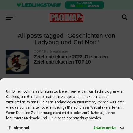
All posts tagged "Geschichten von
Ladybug und Cat Noir"
TOP 10
6 years ago
Zeichentrickserie 2022: Die besten
Zeichentrickserien TOP 10
Um Dir ein optimales Erlebnis zu bieten, verwenden wir Technologien wie
Cookies, um Geräteinformationen zu speichern und/oder darauf
EMPFOHLEN
zuzugreifen. Wenn Du diesen Technologien zustimmst, können wir Daten
wie das Surfverhalten oder eindeutige IDs auf dieser Website verarbeiten.
STARS
4 years ago
Wenn Du deine Zustimmung nicht erteilst oder zurückziehst, können
Barbara Schöneberger Moderatorin
bestimmte Merkmale und Funktionen beeinträchtigt werden.
von “Verstehen Sie Spaß?”
Funktional
Always active