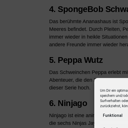
4. SpongeBob Sch
Das berühmte Ananashaus ist Spo
Meeres befindet. Durch Pleiten
immer wieder in heikle Situation
andere Freunde immer wieder hera
5. Peppa Wutz
Das Schweinchen Peppa erlebt mit
Abenteuer, die den Zuschauer zum 
dieser Serie hoch.
Um Dir ein optima
speichern und/od
6. Ninjago
Surfverhalten ode
zurückziehst, kön
Ninjago ist eine animierte Zeichent
Funktional
die sechs Ninjas Jay, Kai, Zane,