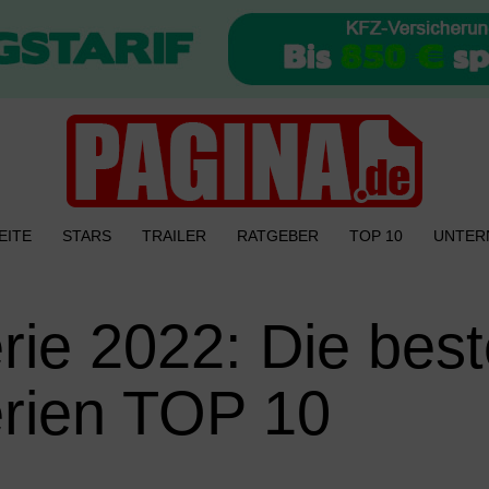
EITE
STARS
TRAILER
RATGEBER
TOP 10
UNTER
rie 2022: Die bes
erien TOP 10