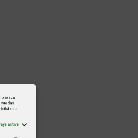
tionen zu
 wie das
teilst oder
ways active