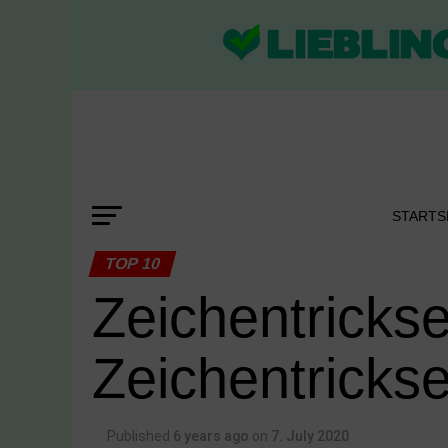
STARTS
TOP 10
Zeichentrickse
Zeichentricks
Published
6 years ago
on
7. July 2020