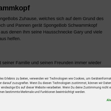
wammkopf
ngeBobs Zuhause, welches sich auf dem Grund des
, Pech und Pannen gerät SpongeBob Schwammkopf
en aus denen ihm seine Hausschnecke Gary und viele
us helfen.
 seiner Familie und seinen Freunden immer wieder
Lachen bringen. Und auch der Lernfaktor ist bei
les Erlebnis zu bieten, verwenden wir Technologien wie Cookies, um Geräteinforma
er darauf zuzugreifen. Wenn Du diesen Technologien zustimmst, können wir Daten
r eindeutige IDs auf dieser Website verarbeiten. Wenn Du deine Zustimmung nicht er
nen bestimmte Merkmale und Funktionen beeinträchtigt werden.
rickserie für die ganze Familie. Im Mittelpunkt stehen
Al
 Cole, Nya und Lloyd. Zusammen kämpfen sie