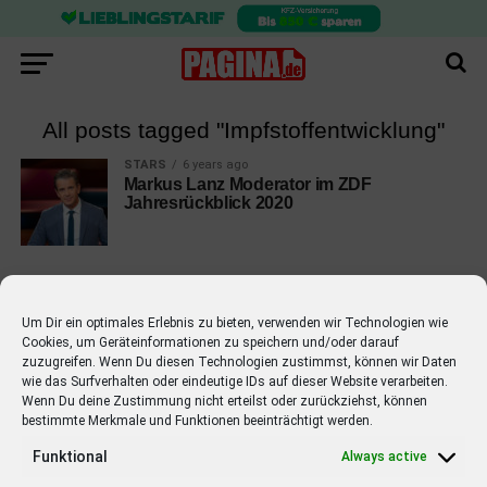
All posts tagged "Impfstoffentwicklung"
STARS
6 years ago
Markus Lanz Moderator im ZDF
Jahresrückblick 2020
Um Dir ein optimales Erlebnis zu bieten, verwenden wir Technologien wie
Cookies, um Geräteinformationen zu speichern und/oder darauf
EMPFOHLEN
zuzugreifen. Wenn Du diesen Technologien zustimmst, können wir Daten
wie das Surfverhalten oder eindeutige IDs auf dieser Website verarbeiten.
STARS
4 years ago
Barbara Schöneberger Moderatorin
Wenn Du deine Zustimmung nicht erteilst oder zurückziehst, können
bestimmte Merkmale und Funktionen beeinträchtigt werden.
von “Verstehen Sie Spaß?”
Funktional
Always active