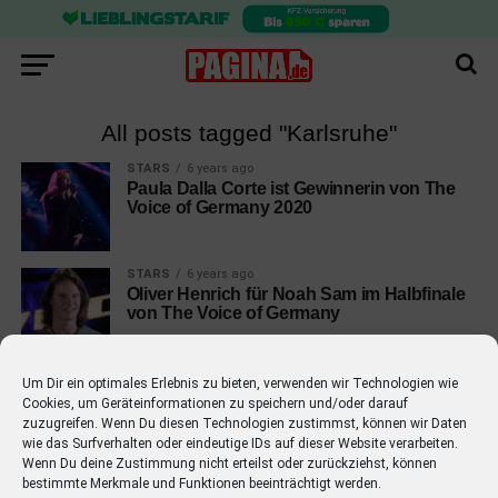
All posts tagged "Karlsruhe"
STARS
6 years ago
Paula Dalla Corte ist Gewinnerin von The
Voice of Germany 2020
STARS
6 years ago
Oliver Henrich für Noah Sam im Halbfinale
von The Voice of Germany
Um Dir ein optimales Erlebnis zu bieten, verwenden wir Technologien wie
Cookies, um Geräteinformationen zu speichern und/oder darauf
zuzugreifen. Wenn Du diesen Technologien zustimmst, können wir Daten
wie das Surfverhalten oder eindeutige IDs auf dieser Website verarbeiten.
EMPFOHLEN
Wenn Du deine Zustimmung nicht erteilst oder zurückziehst, können
bestimmte Merkmale und Funktionen beeinträchtigt werden.