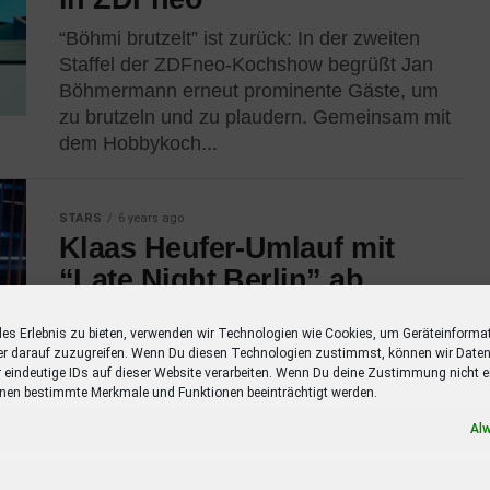
“Böhmi brutzelt” ist zurück: In der zweiten
Staffel der ZDFneo-Kochshow begrüßt Jan
Böhmermann erneut prominente Gäste, um
zu brutzeln und zu plaudern. Gemeinsam mit
dem Hobbykoch...
STARS
6 years ago
Klaas Heufer-Umlauf mit
“Late Night Berlin” ab
Februar jeden Dienstag auf
les Erlebnis zu bieten, verwenden wir Technologien wie Cookies, um Geräteinforma
ProSieben
er darauf zuzugreifen. Wenn Du diesen Technologien zustimmst, können wir Daten
r eindeutige IDs auf dieser Website verarbeiten. Wenn Du deine Zustimmung nicht er
Klaas Heufer-Umlauf ist mit seiner Sendung
nen bestimmte Merkmale und Funktionen beeinträchtigt werden.
“Late Night Berlin” ab Februar jeden Dienstag
Al
auf ProSieben zu sehen. Ab 16. Februar 2021
gehört “Late Night Berlin” der...