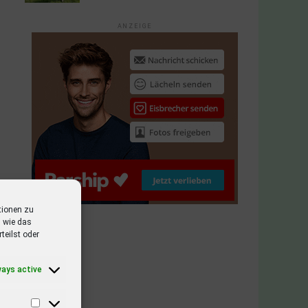
ANZEIGE
tionen zu
 wie das
teilst oder
ways active