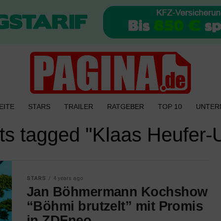
EITE
STARS
TRAILER
RATGEBER
TOP 10
UNTER
sts tagged "Klaas Heufer-
STARS
4 years ago
Jan Böhmermann Kochshow
“Böhmi brutzelt” mit Promis
in ZDFneo