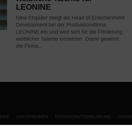
LEONINE
Nina Etspüler steigt als Head of Entertainment
Development bei der Produktionsfirma
LEONINE ein und wird sich für die Förderung
weiblicher Talente einsetzen. Damit gewinnt
die Firma...
MATE
UNTERNEHMEN
DATENSCHUTZERKLÄRUNG
COOKIE