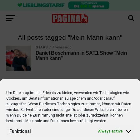
All posts tagged "Mein Mann kann"
STARS
4 years ago
Daniel Boschmann in SAT.1 Show “Mein
Mann kann”
Um Dir ein optimales Erlebnis zu bieten, verwenden wir Technologien wie
Cookies, um Geräteinformationen zu speichern und/oder darauf
EMPFOHLEN
zuzugreifen. Wenn Du diesen Technologien zustimmst, können wir Daten
wie das Surfverhalten oder eindeutige IDs auf dieser Website verarbeiten.
STARS
4 years ago
Barbara Schöneberger Moderatorin
Wenn Du deine Zustimmung nicht erteilst oder zurückziehst, können
bestimmte Merkmale und Funktionen beeinträchtigt werden.
von “Verstehen Sie Spaß?”
Funktional
Always active