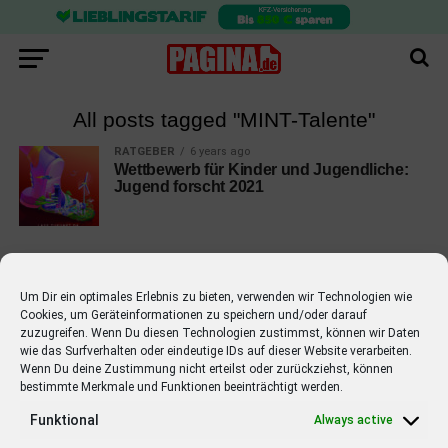
All posts tagged "MINT-Talente"
RATGEBER
6 years ago
Wettbewerb für Kinder und Jugendliche:
Jugend forscht 2021
Um Dir ein optimales Erlebnis zu bieten, verwenden wir Technologien wie
Cookies, um Geräteinformationen zu speichern und/oder darauf
EMPFOHLEN
zuzugreifen. Wenn Du diesen Technologien zustimmst, können wir Daten
wie das Surfverhalten oder eindeutige IDs auf dieser Website verarbeiten.
STARS
4 years ago
Barbara Schöneberger Moderatorin
Wenn Du deine Zustimmung nicht erteilst oder zurückziehst, können
bestimmte Merkmale und Funktionen beeinträchtigt werden.
von “Verstehen Sie Spaß?”
Funktional
Always active