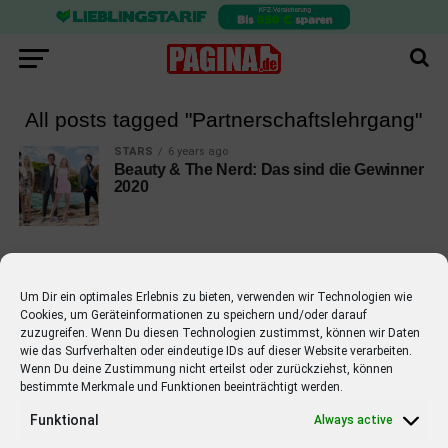
All posts tagged "Partnerschaftslehrgang"
STARS
6 years ago
Beauty & The Nerd: Das sind die Gewinner
2020
Um Dir ein optimales Erlebnis zu bieten, verwenden wir Technologien wie
Cookies, um Geräteinformationen zu speichern und/oder darauf
EMPFOHLEN
zuzugreifen. Wenn Du diesen Technologien zustimmst, können wir Daten
wie das Surfverhalten oder eindeutige IDs auf dieser Website verarbeiten.
STARS
4 years ago
Barbara Schöneberger Moderatorin
Wenn Du deine Zustimmung nicht erteilst oder zurückziehst, können
bestimmte Merkmale und Funktionen beeinträchtigt werden.
von “Verstehen Sie Spaß?”
Funktional
Always active